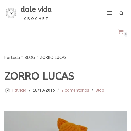
dale vida
Saltar
C R O C H E T
al
contenido
0
Portada
»
BLOG
»
ZORRO LUCAS
ZORRO LUCAS
Patricia
18/10/2015
2 comentarios
Blog