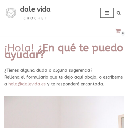
dale vida
Saltar
C R O C H E T
al
contenido
0
¡Hola!
¿En qué te puedo
ayudar?
¿Tienes alguna duda o alguna sugerencia?
Rellena el formulario que te dejo aquí abajo, o escríbeme
a
hola@dalevida.es
y te responderé encantada.