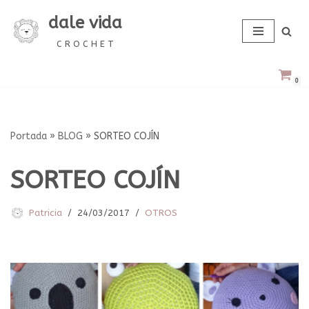
dale vida
Saltar
C R O C H E T
al
contenido
0
Portada
»
BLOG
»
SORTEO COJÍN
SORTEO COJÍN
Patricia
24/03/2017
OTROS