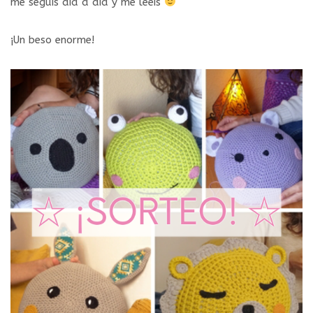
me seguís día a día y me leéis
¡Un beso enorme!