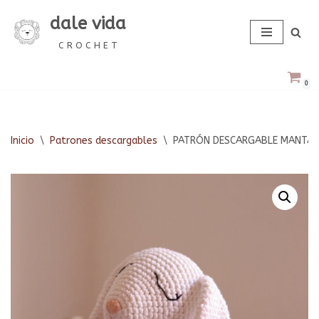
dale vida
Saltar
C R O C H E T
al
contenido
0
Inicio
\
Patrones descargables
\
PATRÓN DESCARGABLE MANTA D