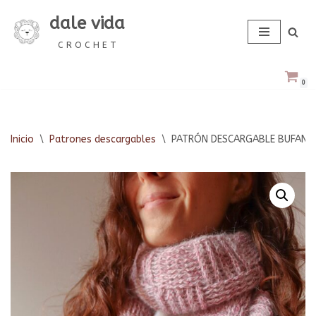
dale vida
Saltar
C R O C H E T
al
contenido
0
Inicio
\
Patrones descargables
\
PATRÓN DESCARGABLE BUFAND