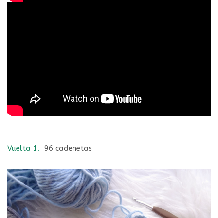
V
uelta 1.
96 cadenetas