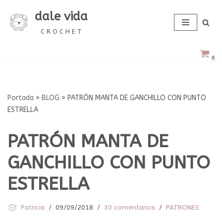
dale vida
Saltar
C R O C H E T
al
contenido
0
Portada
»
BLOG
»
PATRÓN MANTA DE GANCHILLO CON PUNTO
ESTRELLA
PATRÓN MANTA DE
GANCHILLO CON PUNTO
ESTRELLA
Patricia
09/09/2018
30 comentarios
PATRONES