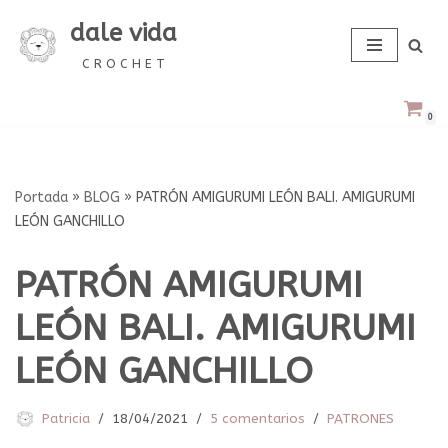
dale vida
Saltar
C R O C H E T
al
contenido
0
Portada
»
BLOG
»
PATRÓN AMIGURUMI LEÓN BALI. AMIGURUMI
LEÓN GANCHILLO
PATRÓN AMIGURUMI
LEÓN BALI. AMIGURUMI
LEÓN GANCHILLO
Patricia
18/04/2021
5 comentarios
PATRONES