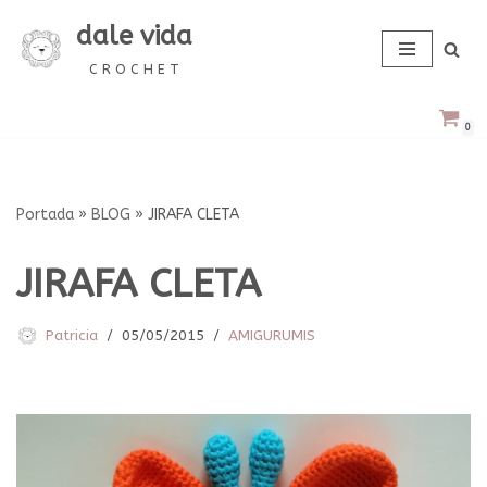
dale vida
Saltar
C R O C H E T
al
contenido
0
Portada
»
BLOG
»
JIRAFA CLETA
JIRAFA CLETA
Patricia
05/05/2015
AMIGURUMIS