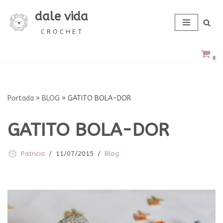
dale vida
Saltar
C R O C H E T
al
contenido
0
Portada
»
BLOG
»
GATITO BOLA-DOR
GATITO BOLA-DOR
Patricia
11/07/2015
Blog